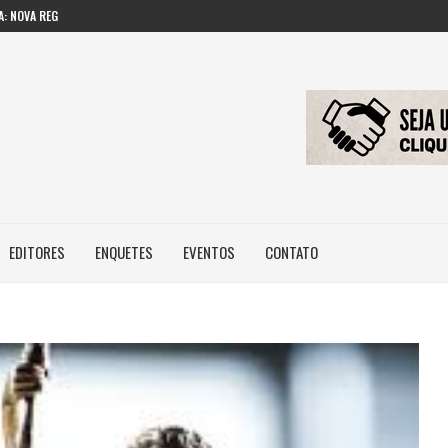
: NOVA REGRA...
 IMAGEM E...
ILEIROS NÃO POSSUEM...
EDITORES
ENQUETES
EVENTOS
CONTATO