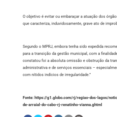
O objetivo é evitar ou embaraçar a atuação dos órgãos
que caracteriza, induvidosamente, grave ato de improb
Segundo o MPRJ, embora tenha sido expedida recome
para a transição da gestão municipal, com a finalidad
constatou foi a absoluta omissão e obstrução da tr
administrativa e de serviços essenciais – especialmen
com nítidos indícios de irregularidade.”
Fonte: https://g1.globo.com/rj/regiao-dos-lagos/not
de-arraial-do-cabo-rj-renatinho-vianna.ghtml