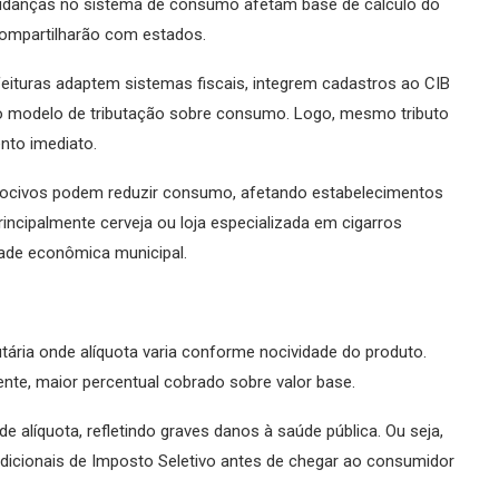
, mudanças no sistema de consumo afetam base de cálculo do
compartilharão com estados.
feituras adaptem sistemas fiscais, integrem cadastros ao CIB
o modelo de tributação sobre consumo. Logo, mesmo tributo
nto imediato.
s nocivos podem reduzir consumo, afetando estabelecimentos
incipalmente cerveja ou loja especializada em cigarros
dade econômica municipal.
butária onde alíquota varia conforme nocividade do produto.
nte, maior percentual cobrado sobre valor base.
 alíquota, refletindo graves danos à saúde pública. Ou seja,
dicionais de Imposto Seletivo antes de chegar ao consumidor