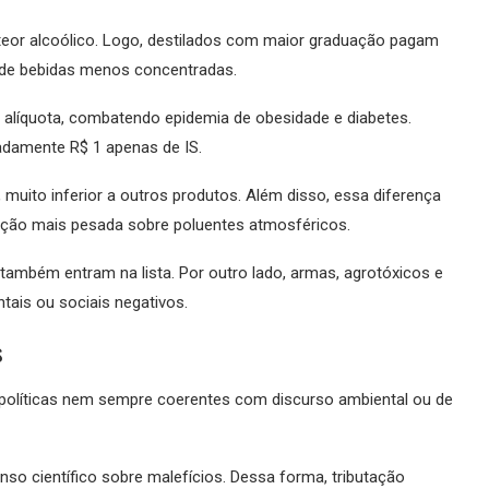
teor alcoólico. Logo, destilados com maior graduação pagam
o de bebidas menos concentradas.
 alíquota, combatendo epidemia de obesidade e diabetes.
madamente R$ 1 apenas de IS.
 muito inferior a outros produtos. Além disso, essa diferença
tação mais pesada sobre poluentes atmosféricos.
 também entram na lista. Por outro lado, armas, agrotóxicos e
ais ou sociais negativos.
s
as políticas nem sempre coerentes com discurso ambiental ou de
nso científico sobre malefícios. Dessa forma, tributação