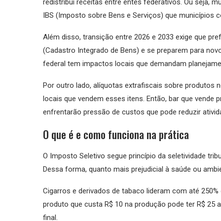
redistribui receitas entre entes federativos. Ou seja
IBS (Imposto sobre Bens e Serviços) que municípios 
Além disso, transição entre 2026 e 2033 exige que pre
(Cadastro Integrado de Bens) e se preparem para nov
federal tem impactos locais que demandam planejame
Por outro lado, alíquotas extrafiscais sobre produto
locais que vendem esses itens. Então, bar que vende pr
enfrentarão pressão de custos que pode reduzir ativi
O que é e como funciona na prática
O Imposto Seletivo segue princípio da seletividade tri
Dessa forma, quanto mais prejudicial à saúde ou ambie
Cigarros e derivados de tabaco lideram com até 250% de
produto que custa R$ 10 na produção pode ter R$ 25 a
final.