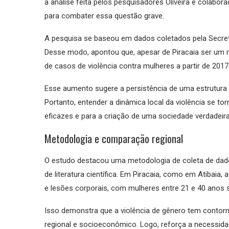
a análise feita pelos pesquisadores Oliveira e colabo
para combater essa questão grave.
A pesquisa se baseou em dados coletados pela Secreta
Desse modo, apontou que, apesar de Piracaia ser um 
de casos de violência contra mulheres a partir de 2017
Esse aumento sugere a persistência de uma estrutura d
Portanto, entender a dinâmica local da violência se to
eficazes e para a criação de uma sociedade verdadeir
Metodologia e comparação regional
O estudo destacou uma metodologia de coleta de dados 
de literatura científica. Em Piracaia, como em Atibai
e lesões corporais, com mulheres entre 21 e 40 anos s
Isso demonstra que a violência de gênero tem contor
regional e socioeconômico. Logo, reforça a necessid