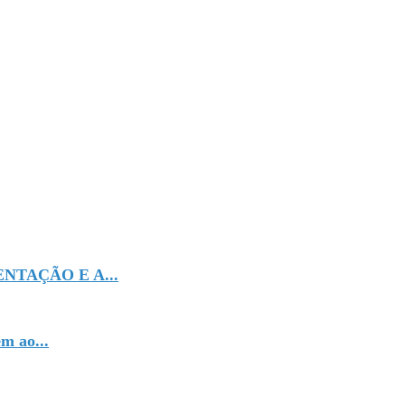
NTAÇÃO E A...
m ao...