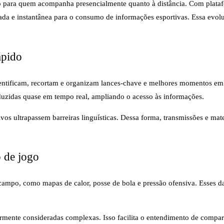
anto para quem acompanha presencialmente quanto à distância. Com pla
ada e instantânea para o consumo de informações esportivas. Essa evol
ápido
e identificam, recortam e organizam lances-chave e melhores momentos em
raduzidas quase em tempo real, ampliando o acesso às informações.
s ultrapassem barreiras linguísticas. Dessa forma, transmissões e mat
.
o de jogo
em campo, como mapas de calor, posse de bola e pressão ofensiva. Esses
ormente consideradas complexas. Isso facilita o entendimento de compara