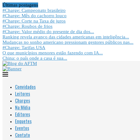
Últimas postagens
#Charge: Campeonato brasileiro
#Charge: Mês do cachorro louco
#Charge: Corte na Taxa de juros
#Charge: Roubos de frios
#Charge: Valor médio do presente de dia dos...
Ranking revela avanço das cidades americanas em inteligência...
Mudanças no sonho americano pressionam gestores públicos nas...
#Charge: Tarifas USA
O que municípios menores estão fazendo com IA...
China: o país onde a casa é sua...
Convidados
Leitores
Charges
Na Mídia
Editores
Enquetes
Eventos
Contato