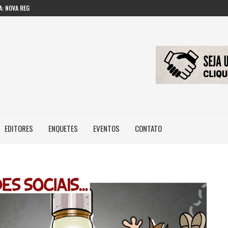
: NOVA REGRA...
 IMAGEM E...
ILEIROS NÃO POSSUEM...
EDITORES
ENQUETES
EVENTOS
CONTATO