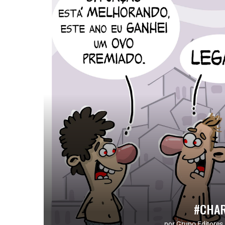
#CHAR
por
Grupo Editores 