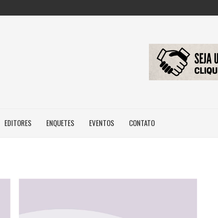
FAZENDO COM IA...
: NOVA REGRA...
 IMAGEM E...
EDITORES
ENQUETES
EVENTOS
CONTATO