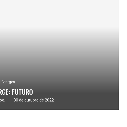
Charges
GE: FUTURO
og.
30 de outubro de 2022