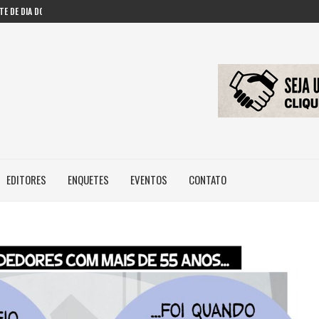
E DE DIA DOS...
ES AMERICANAS EM INTELIGÊNCIA...
RESSIONAM GESTORES PÚBLICOS NAS...
FAZENDO COM IA...
EDITORES
ENQUETES
EVENTOS
CONTATO